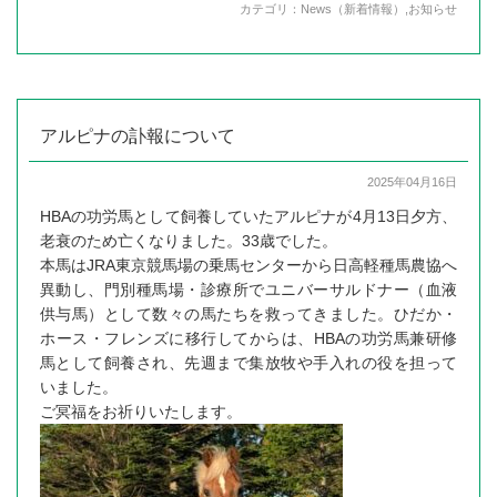
カテゴリ：
News（新着情報）
,
お知らせ
アルピナの訃報について
2025年04月16日
HBAの功労馬として飼養していたアルピナが4月13日夕方、
老衰のため亡くなりました。33歳でした。
本馬はJRA東京競馬場の乗馬センターから日高軽種馬農協へ
異動し、門別種馬場・診療所でユニバーサルドナー（血液
供与馬）として数々の馬たちを救ってきました。ひだか・
ホース・フレンズに移行してからは、HBAの功労馬兼研修
馬として飼養され、先週まで集放牧や手入れの役を担って
いました。
ご冥福をお祈りいたします。