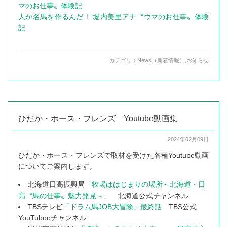
マのお仕事〟体験記
人が名馬を作るんだ！ 堀内美里アナ〝ウマのお仕事〟体験
記
カテゴリ：
News（新着情報）
,
お知らせ
ひだか・ホース・フレンズ Youtube動画集
2024年02月09日
ひだか・ホース・フレンズで取材を受けた各種Youtube動画
についてご案内します。
北海道日高振興局
「牧場ははじまりの場所～北海道・日
高〝馬の仕事〟魅力発見～」
北海道公式チャンネル
TBSテレビ
「ドラム馬JOB大冒険」最終話
TBS公式
YouTubooチャンネル