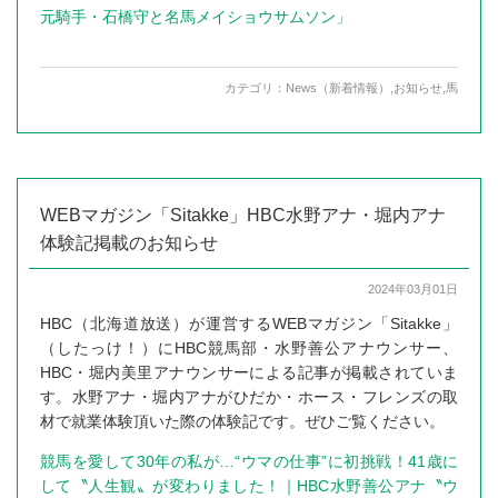
元騎手・石橋守と名馬メイショウサムソン」
カテゴリ：
News（新着情報）
,
お知らせ
,
馬
WEBマガジン「Sitakke」HBC水野アナ・堀内アナ
体験記掲載のお知らせ
2024年03月01日
HBC（北海道放送）が運営するWEBマガジン「Sitakke」
（したっけ！）にHBC競馬部・水野善公アナウンサー、
HBC・堀内美里アナウンサーによる記事が掲載されていま
す。水野アナ・堀内アナがひだか・ホース・フレンズの取
材で就業体験頂いた際の体験記です。ぜひご覧ください。
競馬を愛して30年の私が…“ウマの仕事”に初挑戦！41歳に
して〝人生観〟が変わりました！｜HBC水野善公アナ〝ウ