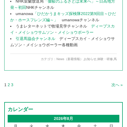
NHK室蘭放送局
「優駿のふるさとは未来へ」～日高地方
発～初回
NHKチャンネル
umanowa
「ひだかうまキッズ探検隊2022第9回目～ひだ
か・ホースフレンズ編～」
umanowaチャンネル
うまレターネットで牧場見学チャンネル
ディープスカ
イ
・
メイショウサムソン
・
メイショウボーラー
引退馬協会チャンネル
ディープスカイ・メイショウサ
ムソン・メイショウボーラー各種動画
カテゴリ：
News（新着情報）
,
お知らせ
,
体験・研修
,
馬
1
2
3
次へ »
カレンダー
2026年8月
月
火
水
木
金
土
日