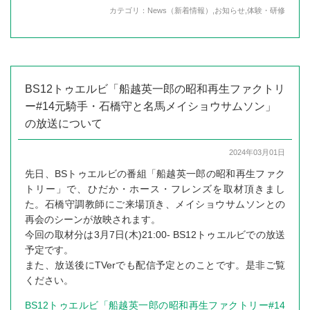
カテゴリ：
News（新着情報）
,
お知らせ
,
体験・研修
BS12トゥエルビ「船越英一郎の昭和再生ファクトリ
ー#14元騎手・石橋守と名馬メイショウサムソン」
の放送について
2024年03月01日
先日、BSトゥエルビの番組「船越英一郎の昭和再生ファク
トリー」で、ひだか・ホース・フレンズを取材頂きまし
た。石橋守調教師にご来場頂き、メイショウサムソンとの
再会のシーンが放映されます。
今回の取材分は3月7日(木)21:00- BS12トゥエルビでの放送
予定です。
また、放送後にTVerでも配信予定とのことです。是非ご覧
ください。
BS12トゥエルビ「船越英一郎の昭和再生ファクトリー#14